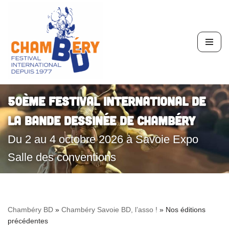
Aller
au
contenu
50ème Festival International de
la Bande Dessinée de Chambéry
Du 2 au 4 octobre 2026 à Savoie Expo
Salle des conventions
Chambéry BD
»
Chambéry Savoie BD, l’asso !
»
Nos éditions
précédentes