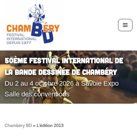
Aller
au
contenu
50ème Festival International de
la Bande Dessinée de Chambéry
Du 2 au 4 octobre 2026 à Savoie Expo
Salle des conventions
Chambéry BD
»
L’édition 2013