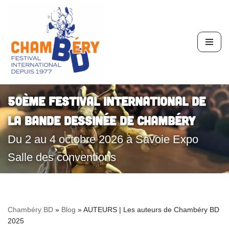
Aller
au
contenu
50ème Festival International de
la Bande Dessinée de Chambéry
Du 2 au 4 octobre 2026 à Savoie Expo
Salle des conventions
Chambéry BD
»
Blog
»
AUTEURS | Les auteurs de Chambéry BD
2025