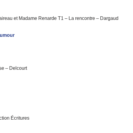
Blaireau et Madame Renarde T1 – La rencontre – Dargaud
’humour
se – Delcourt
ction Écritures