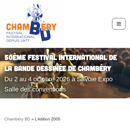
Aller
au
contenu
50ème Festival International de
la Bande Dessinée de Chambéry
Du 2 au 4 octobre 2026 à Savoie Expo
Salle des conventions
Chambéry BD
»
L’édition 2005