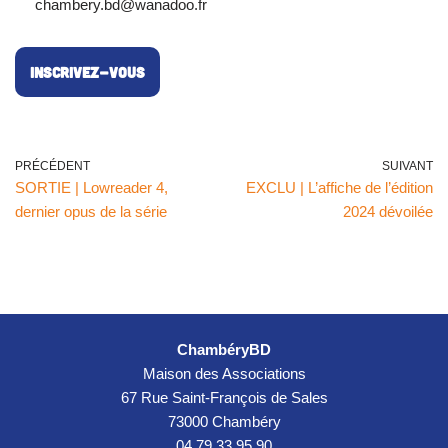
chambery.bd@wanadoo.fr
INSCRIVEZ-VOUS
PRÉCÉDENT
SUIVANT
SORTIE | Lowreader 4,
EXCLU | L’affiche de l’édition
dernier opus de la série
2024 dévoilée
ChambéryBD
Maison des Associations
67 Rue Saint-François de Sales
73000 Chambéry
04 79 33 95 90