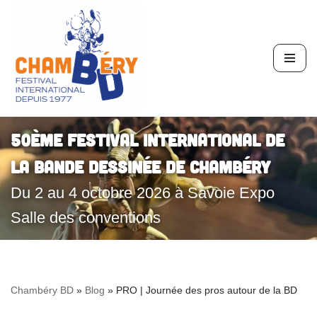
Aller
au
contenu
50ème Festival International de
la Bande Dessinée de Chambéry
Du 2 au 4 octobre 2026 à Savoie Expo
Salle des conventions
Chambéry BD
»
Blog
»
PRO | Journée des pros autour de la BD