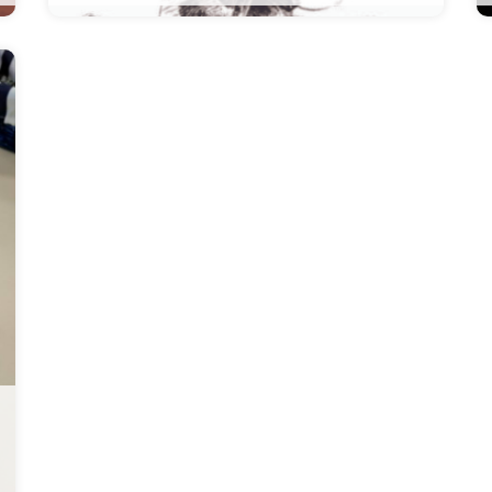
Estampe BD Timothée Montaigne
C