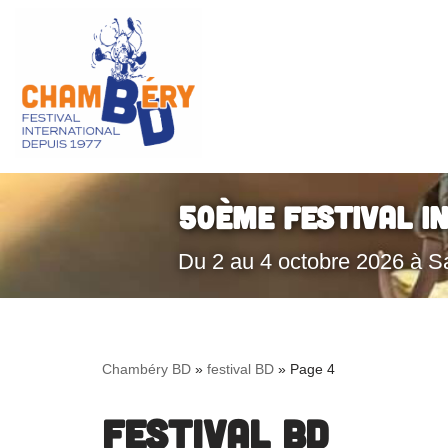
Aller
au
contenu
50ème Festival I
Du 2 au 4 octobre 2026 à S
Chambéry BD
»
festival BD
»
Page 4
festival BD