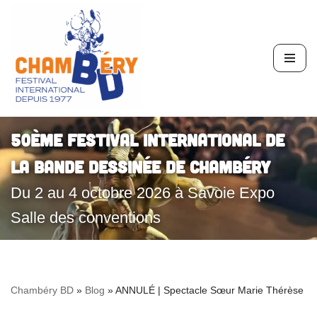
Aller
au
contenu
50ème Festival International de
la Bande Dessinée de Chambéry
Du 2 au 4 octobre 2026 à Savoie Expo
Salle des conventions
Chambéry BD
»
Blog
»
ANNULÉ | Spectacle Sœur Marie Thérèse