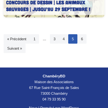
CONCOURS DE DESSIN | Les animaux
sauvages | Jusqu’au 29 septembre !
« Précédent
1
…
3
4
5
6
Suivant »
Concours de dessin – Chambéry BD 2023
ChambéryBD
Maison des Associations
67 Rue Saint-François de Sales
73000 Chambéry
04 79 33 95 90
Neve
| Propulsé par
WordPress