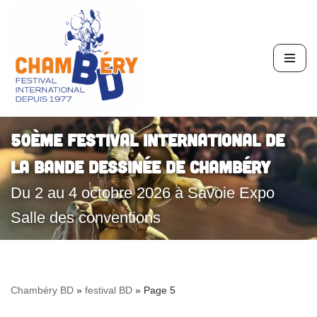
Aller
au
contenu
50ème Festival International de
la Bande Dessinée de Chambéry
Du 2 au 4 octobre 2026 à Savoie Expo
Salle des conventions
Chambéry BD
»
festival BD
»
Page 5