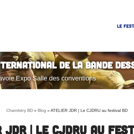
LE FEST
nternational de la Bande Des
avoie Expo Salle des conventions
Chambéry BD
»
Blog
»
ATELIER JDR | Le CJDRU au festival BD
 JDR | Le CJDRU au fes