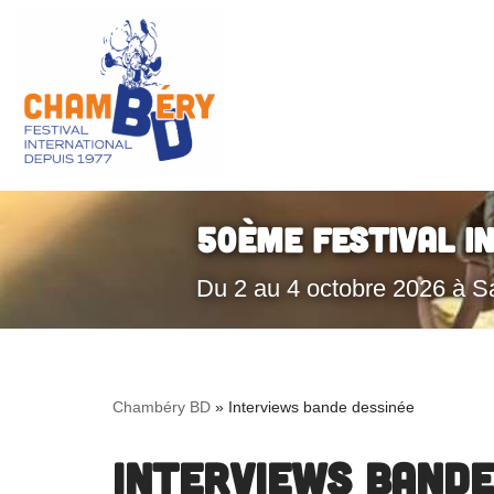
Aller
au
contenu
50ème Festival I
Du 2 au 4 octobre 2026 à S
Chambéry BD
»
Interviews bande dessinée
Interviews bande