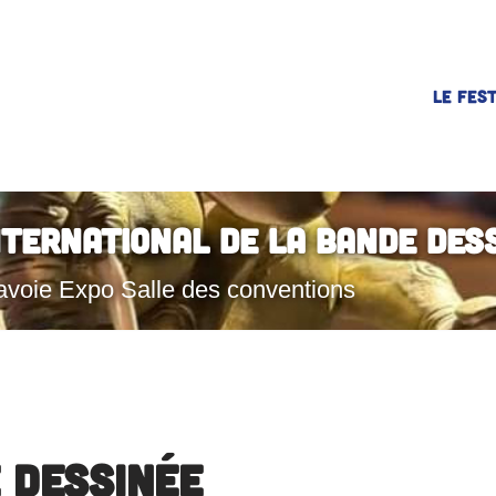
LE FEST
nternational de la Bande Des
avoie Expo Salle des conventions
 dessinée