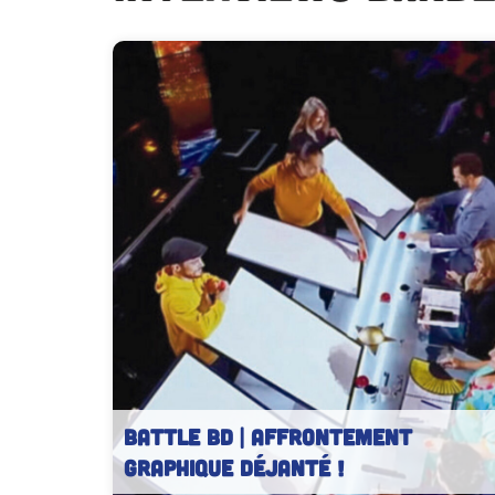
BATTLE BD | Affrontement
graphique déjanté !