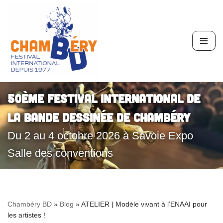
Aller
au
contenu
50ème Festival International de
la Bande Dessinée de Chambéry
Du 2 au 4 octobre 2026 à Savoie Expo
Salle des conventions
Chambéry BD
»
Blog
»
ATELIER | Modèle vivant à l’ENAAI pour
les artistes !