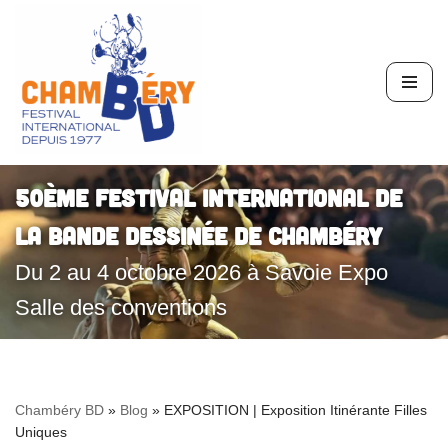
Aller
au
contenu
50ème Festival International de
la Bande Dessinée de Chambéry
Du 2 au 4 octobre 2026 à Savoie Expo
Salle des conventions
Chambéry BD
»
Blog
»
EXPOSITION | Exposition Itinérante Filles
Uniques