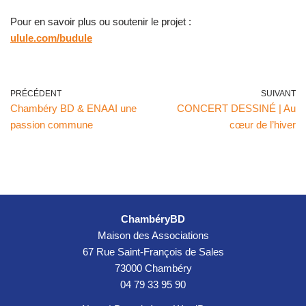
Pour en savoir plus ou soutenir le projet :
ulule.com/budule
PRÉCÉDENT
SUIVANT
Chambéry BD & ENAAI une
CONCERT DESSINÉ | Au
passion commune
cœur de l’hiver
ChambéryBD
Maison des Associations
67 Rue Saint-François de Sales
73000 Chambéry
04 79 33 95 90