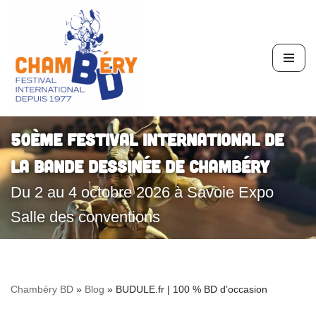
Aller
au
contenu
50ème Festival International de
la Bande Dessinée de Chambéry
Du 2 au 4 octobre 2026 à Savoie Expo
Salle des conventions
Chambéry BD
»
Blog
»
BUDULE.fr | 100 % BD d’occasion