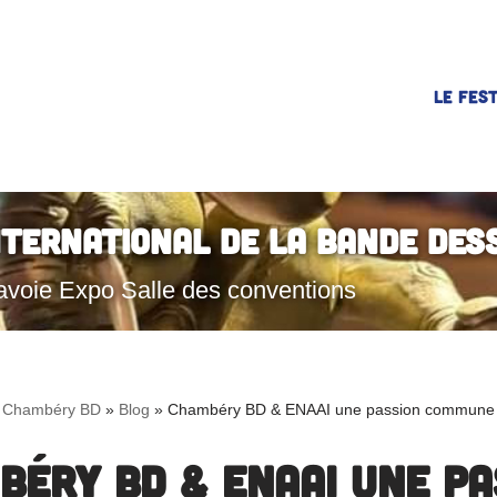
LE FEST
nternational de la Bande Des
avoie Expo Salle des conventions
Chambéry BD
»
Blog
»
Chambéry BD & ENAAI une passion commune
béry BD & ENAAI une pa