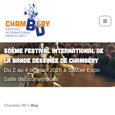
Aller
au
contenu
50ème Festival International de
la Bande Dessinée de Chambéry
Du 2 au 4 octobre 2026 à Savoie Expo
Salle des conventions
Chambéry BD
»
Blog