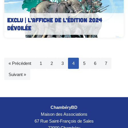
EXCLU | L’affiche de l’édition 2024
dévoilée
« Précédent
1
2
3
4
5
6
7
Suivant »
ChambéryBD
Maison des Associations
67 Rue Saint-François de Sales
73000 Chambéry