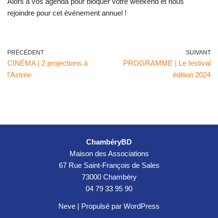
Alors à vos agenda pour bloquer votre weekend et nous
rejoindre pour cet événement annuel !
PRÉCÉDENT
SUIVANT
CINÉMA | 2 projections à
PROGRAMME | Le festival
l’Astrée
édition 2024
ChambéryBD
Maison des Associations
67 Rue Saint-François de Sales
73000 Chambéry
04 79 33 95 90
Neve
| Propulsé par
WordPress