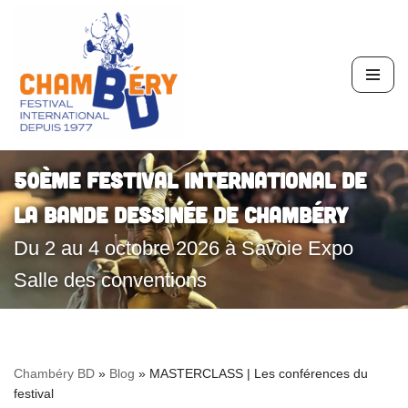
Aller
au
contenu
50ème Festival International de
la Bande Dessinée de Chambéry
Du 2 au 4 octobre 2026 à Savoie Expo
Salle des conventions
Chambéry BD
»
Blog
»
MASTERCLASS | Les conférences du
festival