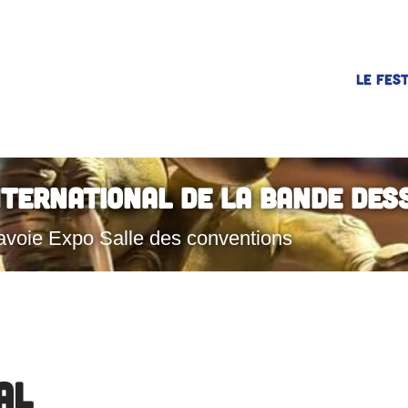
LE FEST
nternational de la Bande Des
avoie Expo Salle des conventions
al