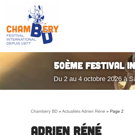
Aller
au
contenu
50ème Festival I
Du 2 au 4 octobre 2026 à S
Chambéry BD
»
Actualités Adrien Réné
»
Page 2
Adrien Réné