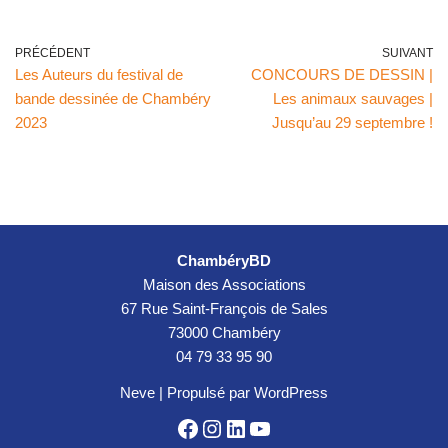
PRÉCÉDENT
SUIVANT
Les Auteurs du festival de
CONCOURS DE DESSIN |
bande dessinée de Chambéry
Les animaux sauvages |
2023
Jusqu’au 29 septembre !
ChambéryBD
Maison des Associations
67 Rue Saint-François de Sales
73000 Chambéry
04 79 33 95 90
Neve
| Propulsé par
WordPress