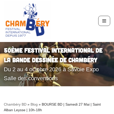
Aller
au
contenu
50ème Festival International de
la Bande Dessinée de Chambéry
Du 2 au 4 octobre 2026 à Savoie Expo
Salle des conventions
Chambéry BD
»
Blog
»
BOURSE BD | Samedi 27 Mai | Saint
Alban Leysse | 10h-18h