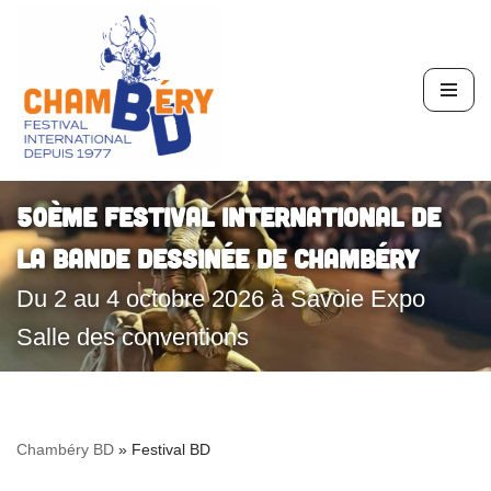
Aller
au
contenu
50ème Festival International de
la Bande Dessinée de Chambéry
Du 2 au 4 octobre 2026 à Savoie Expo
Salle des conventions
Chambéry BD
»
Festival BD