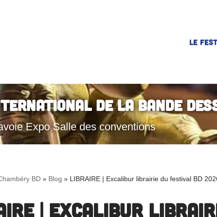
LE FEST
nternational de la Bande Des
avoie Expo Salle des conventions
Chambéry BD
»
Blog
»
LIBRAIRE | Excalibur librairie du festival BD 202
AIRE | Excalibur librair