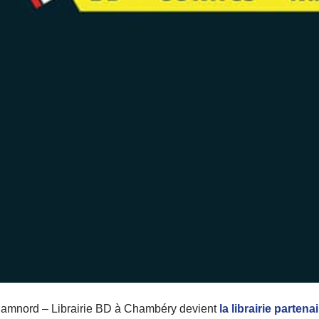
mnord – Librairie BD à Chambéry devient
la librairie partenai