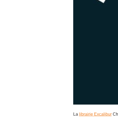
La
librairie Excalibur
Cha