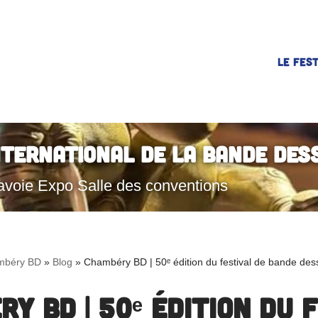
LE FEST
nternational de la Bande Des
avoie Expo Salle des conventions
mbéry BD
»
Blog
»
Chambéry BD | 50ᵉ édition du festival de bande des
y BD | 50ᵉ édition du 