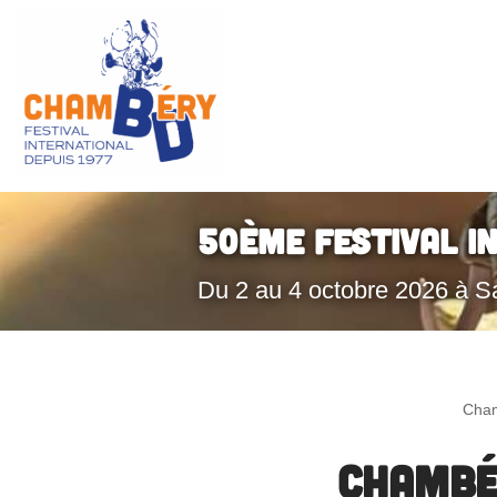
Aller
au
contenu
50ème Festival I
Du 2 au 4 octobre 2026 à S
Cha
Chambér