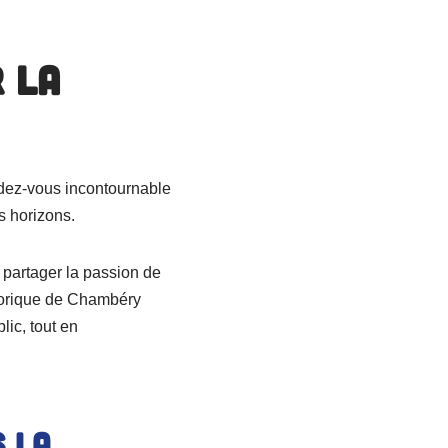
 la
dez-vous incontournable
s horizons.
 : partager la passion de
storique de Chambéry
ic, tout en
s la