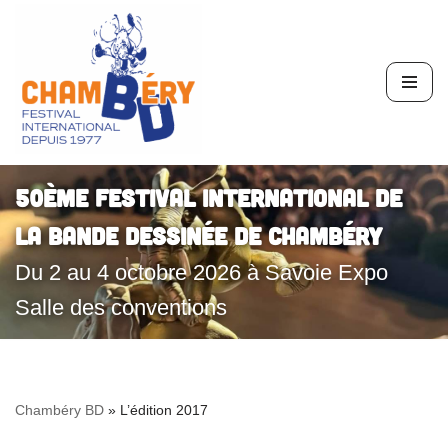
Aller
au
contenu
50ème Festival International de
la Bande Dessinée de Chambéry
Du 2 au 4 octobre 2026 à Savoie Expo
Salle des conventions
Chambéry BD
»
L’édition 2017