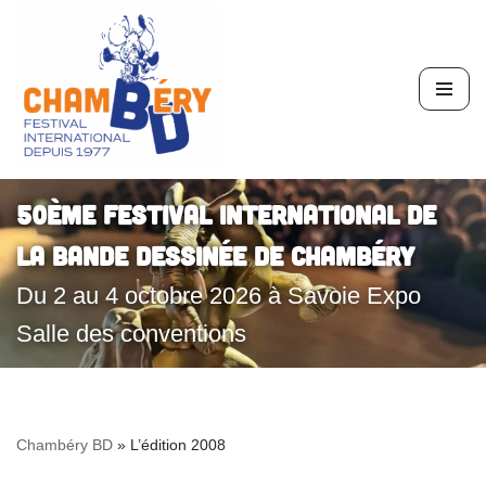
Aller
au
contenu
50ème Festival International de
la Bande Dessinée de Chambéry
Du 2 au 4 octobre 2026 à Savoie Expo
Salle des conventions
Chambéry BD
»
L’édition 2008