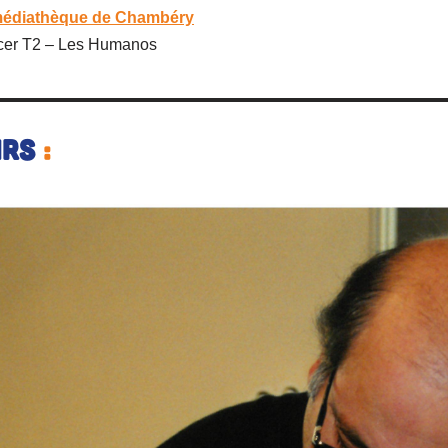
édiathèque de Chambéry
cer T2 – Les Humanos
irs
: