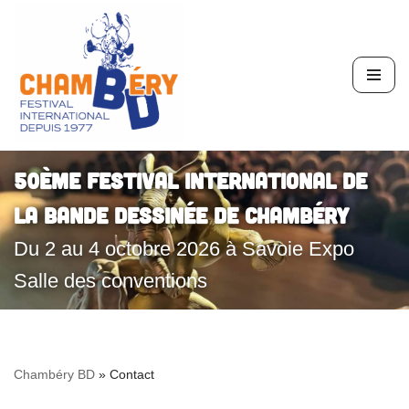
Aller
au
contenu
50ème Festival International de
la Bande Dessinée de Chambéry
Du 2 au 4 octobre 2026 à Savoie Expo
Salle des conventions
Chambéry BD
»
Contact