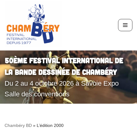
Aller
au
contenu
50ème Festival International de
la Bande Dessinée de Chambéry
Du 2 au 4 octobre 2026 à Savoie Expo
Salle des conventions
Chambéry BD
»
L’édition 2000