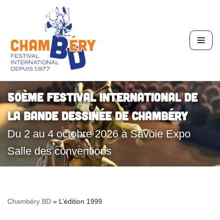
Aller
au
contenu
50ème Festival International de
la Bande Dessinée de Chambéry
Du 2 au 4 octobre 2026 à Savoie Expo
Salle des conventions
Chambéry BD
»
L’édition 1999