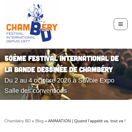
Aller
au
contenu
50ème Festival International de
la Bande Dessinée de Chambéry
Du 2 au 4 octobre 2026 à Savoie Expo
Salle des conventions
Chambéry BD
»
Blog
»
ANIMATION | Quand l’appétit va, tout va !